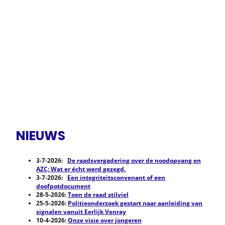
NIEUWS
3-7-2026:
De raadsvergadering over de noodopvang en
AZC; Wat er écht werd gezegd.
3-7-2026:
Een integriteitsconvenant of een
doofpotdocument
28-5-2026:
Toen de raad stilviel
25-5-2026:
Politieonderzoek gestart naar aanleiding van
signalen vanuit Eerlijk Venray
10-4-2026:
Onze visie over jongeren