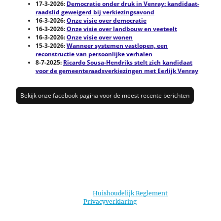
17-3-2026:
Democratie onder druk in Venray: kandidaat-
raadslid geweigerd bij verkiezingsavond
16-3-2026:
Onze visie over democratie
16-3-2026:
Onze visie over landbouw en veeteelt
16-3-2026:
Onze visie over wonen
15-3-2026:
Wanneer systemen vastlopen, een
reconstructie van persoonlijke verhalen
8-7-2025:
Ricardo Sousa-Hendriks stelt zich kandidaat
voor de gemeenteraadsverkiezingen met Eerlijk Venray
Bekijk onze facebook pagina voor de meest recente berichten
Bekijk hier ons
Huishoudelijk Reglement
&
Privacyverklaring
.
©Auteursrecht. Alle rechten voorbehouden.
99060655
KvK: