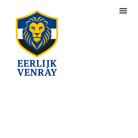
StemWijzer ProDemos